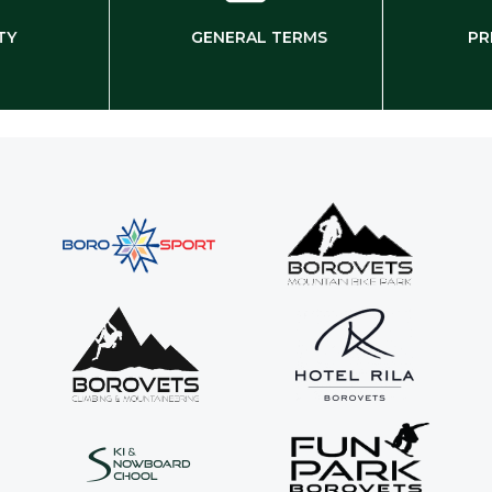
TY
GENERAL TERMS
PR