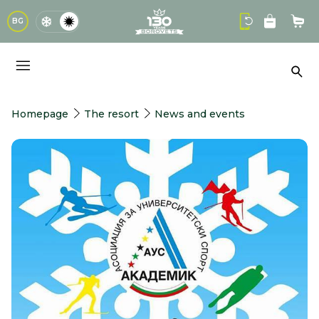
logo
BG
Sho
Sea
Homepage
The resort
News and events