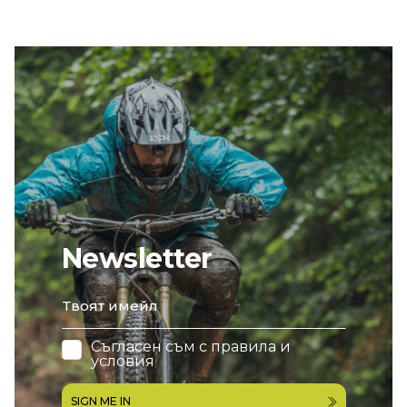
Newsletter
email
Съгласен съм с
правила и
условия
SIGN ME IN