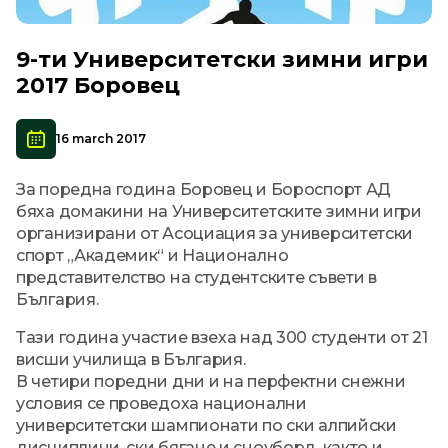
9-ти Университетски зимни игри
2017 Боровец
16 march 2017
За поредна година Боровец и Бороспорт АД
бяха домакини на Университетските зимни игри
организирани от Асоциация за университетски
спорт „Академик“ и Национално
представителство на студентските съвети в
България.
Тази година участие взеха над 300 студенти от 21
висши училища в България.
В четири поредни дни и на перфектни снежни
условия се проведоха национални
университетски шампионати по ски алпийски
дисциплини, ски бягане и сноуборд, както и