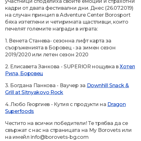
участници споделиха своите емоции и страхотни
кадри от двата фестивални дни. Днес (26.07.2019)
на случан принцип в Adventure Center Borosport
бяха изтеглени и четиримата щастливци, които
печелят големите награди в играта:
1. Венета Станева- сезонна лифт карта за
съоръженията в Боровец - за зимен сезон
2019/2020 или летен сезон 2020
2. Елисавета Занкова - SUPERIOR нощувка в
Хотел
Рила, Боровец
3. Богдана Панкова - Ваучер за
Downhill Snack &
Grill at Sitnyakovo Rock
4. Любо Георгиев - Кутия с продукти на
Dragon
Superfoods
Честито на всички победители! Те трябва да се
свържат с нас на страницата на My Borovets или
на имейл info@borovets-bg.com