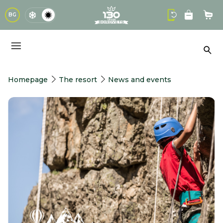
logo
BG
Sho
Sea
Homepage
The resort
News and events