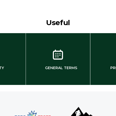
Useful
TY
GENERAL TERMS
PR