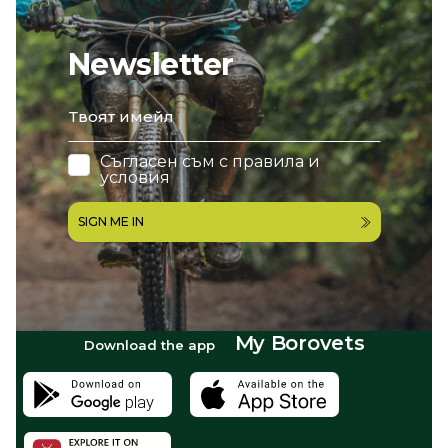
Newsletter
email
Съгласен съм с
правила и
условия
SIGN ME IN
My Borovets
Download the app