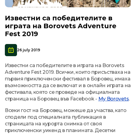
Известни са победителите в
играта на Borovets Adventure
Fest 2019
26 july 2019
Известни са победителите в играта на Borovets
Adventure Fest 2019. Всички, които присъстваха на
първия приключенски фестивал в Боровец, имаха
възможността да се включат и в онлайн играта на
фестивала, която се проведе на официалната
страница на Боровец във Facebook -
My Borovets
.
Всеки гост на Боровец, можеше да участва, като
сподели под специалната публикация в
страницата на курорта снимка от своя
приключенски уикенд в планината. Десетки