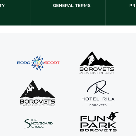
TY
GENERAL TERMS
PR