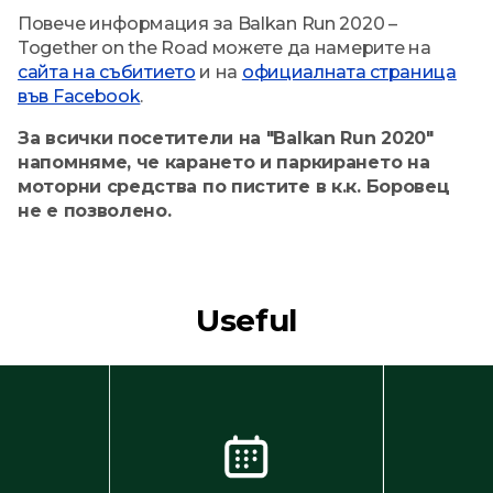
Повече информация за Balkan Run 2020 –
Together on the Road можете да намерите на
сайта на събитието
и на
официалната страница
във Facebook
.
За всички посетители на "Balkan Run 2020"
напомняме, че карането и паркирането на
моторни средства по пистите в к.к. Боровец
не е позволен
о.
Useful