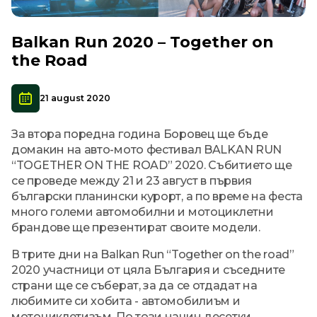
Balkan Run 2020 – Together on
the Road
21 august 2020
За втора поредна година Боровец ще бъде
домакин на авто-мото фестивал BALKAN RUN
“TOGETHER ON THE ROAD” 2020. Събитието ще
се проведе между 21 и 23 август в първия
български планински курорт, а по време на феста
много големи автомобилни и мотоциклетни
брандове ще презентират своите модели.
В трите дни на Balkan Run “Together on the road”
2020 участници от цяла България и съседните
страни ще се съберат, за да се отдадат на
любимите си хобита - автомобилиъм и
мотоциклетизъм. По този начин десетки