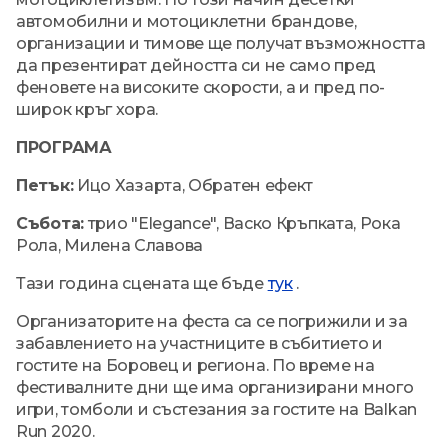
автомобилни и мотоциклетни брандове,
организации и тимове ще получат възможността
да презентират дейността си не само пред
феновете на високите скорости, а и пред по-
широк кръг хора.
ПРОГРАМА
Петък:
Ицо Хазарта, Обратен ефект
Събота:
трио "Elegance", Васко Кръпката, Рока
Рола, Милена Славова
Тази година сцената ще бъде
тук
.
Организаторите на феста са се погрижили и за
забавлението на участниците в събитието и
гостите на Боровец и региона. По време на
фестивалните дни ще има организирани много
игри, томболи и състезания за гостите на Balkan
Run 2020.