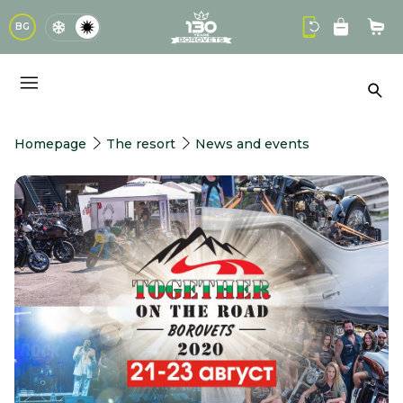
logo
BG
Sho
Sea
Homepage
The resort
News and events