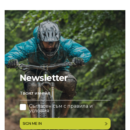
Newsletter
email
Съгласен съм с
правила и
условия
SIGN ME IN