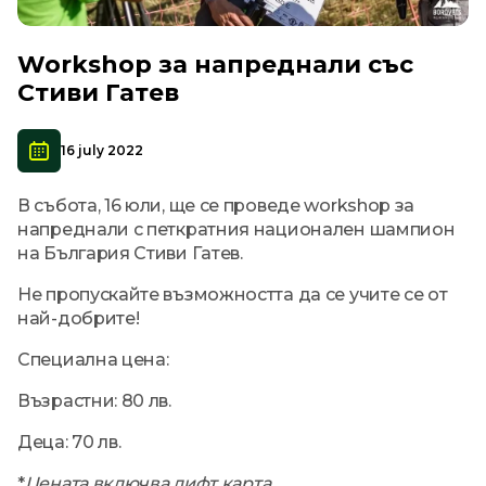
Workshop за напреднали със
Стиви Гатев
16 july 2022
В събота, 16 юли, ще се проведе workshop за
напреднали с петкратния национален шампион
на България Стиви Гатев.
Не пропускайте възможността да се учите се от
най-добрите!
Специална цена:
Възрастни: 80 лв.
Деца: 70 лв.
*
Цената включва лифт карта.