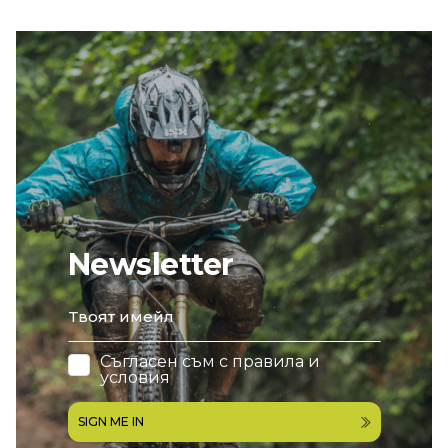
Newsletter
email
Съгласен съм с
правила и
условия
SIGN ME IN