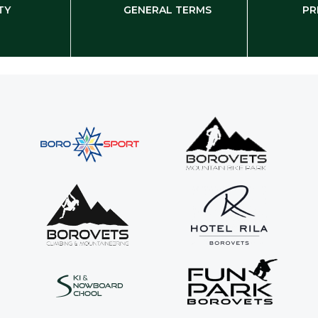
TY
GENERAL TERMS
PR