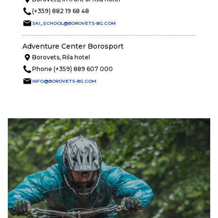
(+359) 882 19 68 48
SKI_SCHOOL@BOROVETS-BG.COM
Adventure Center Borosport
Borovets, Rila hotel
Phone (+359) 889 607 000
INFO@BOROVETS-BG.COM