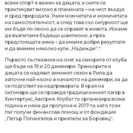
всеки спорт е важен за децата, а ските се
практикуват високо в планината – на чист въздух
и сред природата. Учим момчетата и момичетата
на самостоятелност, а след това със сигурност ще
им бъде по-лесно да се оправят в живота. Искаме
да възпитаме бъдещи шампиони, а през
предстоящата зима – да имаме добри резултати
и да вземем няколко купи „Надежди“.“
Първото състезание на сняг за скиорите от клуба
ще бъде на 19 и 20 декември. Треньорите и
децата се надяват зимният сезон в Рила да
започне най-късно в началото на декември, за да
се подготвят за надпреварата. В края на
октомври ще се проведе традиционният лагер в
Хинтертукс, Австрия. Клубът го организира всяка
година и няма да пропусне и 2017-та, като този
път получи финансова помощ и от фондация
„Петър Попангелов и приятели за Боровец“.