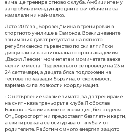
зима ще тренира отново с клуба. Амбициите му
за пробив в международните ски обаче не са
намалели ни най-малко.
Лято 2017 за „Боровец“ мина в тренировки в
спортното училище в Самоков. Всекидневните
занимания дават резултат и на лятното
републиканско първенство по ски алпийски
дисциплини в национална спортна академия
„Васил Левски“ момчетата и момичетата заеха
челните места. Първенството се проведе на 23 и
24 септември, а децата бяха подложени на
тестове, показващи бързина, отскокливост,
взривна сила, ловкост и координация.
- С нетърпение чакаме зимата, за да тренираме
на сняг – каза треньорът в клуба Любослав
Банков. – Занимаваме се всеки ден, без неделя.
От „Бороспорт“ ни предоставят безплатни карти,
а екипировката се осигурява от клуба и от
родителите. Работим с много енергия, защото