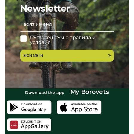
Newsletter
email
Съгласен съм с
правила и
условия
SIGN ME IN
My Borovets
Download the app