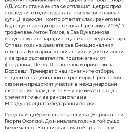
АД. Усилията на екипа се отплащат щедро: през
последните години децата печелят все повече
купи „Надежди“, които отчитат класирането на
бъдещите звезди през сезона. През зима 2016/17
трофея взе Антон Томов, а Ева Вукадинова
изпусна купата заради падане в последния старт.
От тази година двамата са в Б-националния
отбор на България по ски алпийски дисциплини
и са сред състезателите, подпомагани от
фондация „Петър Попангелов и приятели за
Боровец“. Тренират с националните отбори,
водени от националните треньори. През новия
сезон им предстоят участия в международни
състезания, валидни за FIS и ще имат шанс да
спечелят точки за ранглистата на
Международната федерация по ски.
Сред най-добрите състезатели на „Боровец“ е и
Георги Околски. До миналата година той също
беше част от Б-националния отбор, а от тази