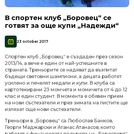
В спортен клуб „Боровец“ се
готвят за още купи „Надежди“
23 october 2017
Спортен клуб „Боровец“ е създаден през сезон
2013/14, а вече е един от най-успешните в
страната. Треньорите се надяват да възпитат
бъдещи световни шампиони, а децата работят
усилено и печелят медали и купи. В клуба са
картотекирани 23 момчета и момичета от 4 до 12
клас и един студент. В момента е обявен прием
на нови състезатели и през зимата на пистите ще
излязат още нови състезатели.
Треньори в „Боровец“ са Любослав Банков,
Георги Маджарски и Атанас Атанасов, които
работят с финансовата подкрепа на „Бороспорт“