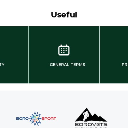
Useful
TY
GENERAL TERMS
PR