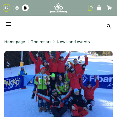
logo
BG
Sho
Sea
Homepage
The resort
News and events