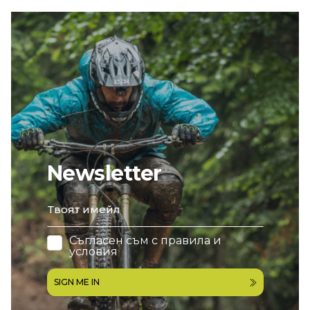
Newsletter
email
Съгласен съм с
правила и
условия
SIGN ME IN