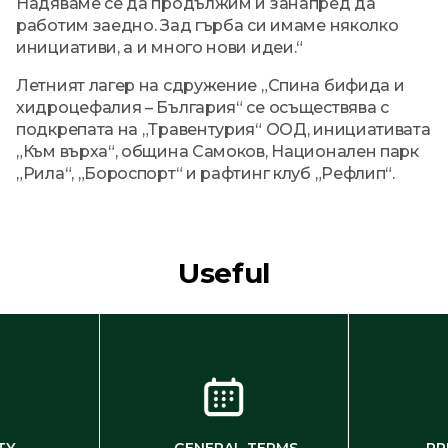
Надяваме се да продължим и занапред да
работим заедно. Зад гърба си имаме няколко
инициативи, а и много нови идеи.“
Летният лагер на сдружение „Спина бифида и
хидроцефалия – България“ се осъществява с
подкрепата на „Травентурия“ ООД, инициативата
„Към върха“, община Самоков, Национален парк
„Рила“, „Бороспорт“ и рафтинг клуб „Рефлип“.
Useful