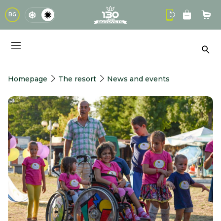
logo
BG
Sho
Sea
Homepage
The resort
News and events