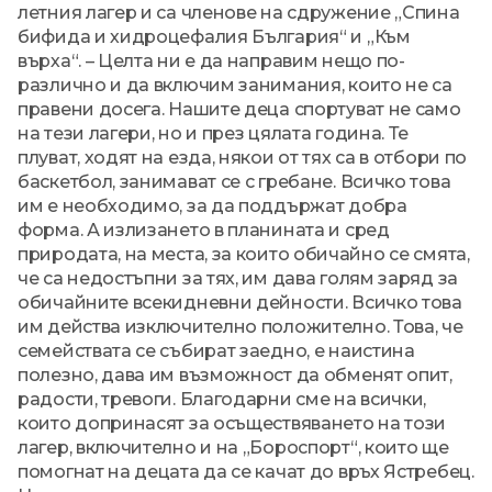
летния лагер и са членове на сдружение „Спина
бифида и хидроцефалия България“ и „Към
върха“. – Целта ни е да направим нещо по-
различно и да включим занимания, които не са
правени досега. Нашите деца спортуват не само
на тези лагери, но и през цялата година. Те
плуват, ходят на езда, някои от тях са в отбори по
баскетбол, занимават се с гребане. Всичко това
им е необходимо, за да поддържат добра
форма. А излизането в планината и сред
природата, на места, за които обичайно се смята,
че са недостъпни за тях, им дава голям заряд за
обичайните всекидневни дейности. Всичко това
им действа изключително положително. Това, че
семействата се събират заедно, е наистина
полезно, дава им възможност да обменят опит,
радости, тревоги. Благодарни сме на всички,
които допринасят за осъществяването на този
лагер, включително и на „Бороспорт“, които ще
помогнат на децата да се качат до връх Ястребец.