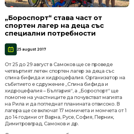
„Бороспорт“ става част от
спортен лагер на деца със
специални потребности
25 august 2017
От 25 до 29 август в Самоков ще се проведе
четвъртият летен спортен лагер за деца със
спина бифида и хидроцефалия. Организатор на
събитието е сдружение „Спина бифида и
хидроцефалия – България“, а „Бороспорт“ ще
помогне на участниците да почувстват магията
на Рила и да погледнат планината отвисоко. В
лагера ще се включат 17 момичета и момчета от 1
до 14 години от Варна, Русе, София, Перник,
Димитровград, Самоков и др.