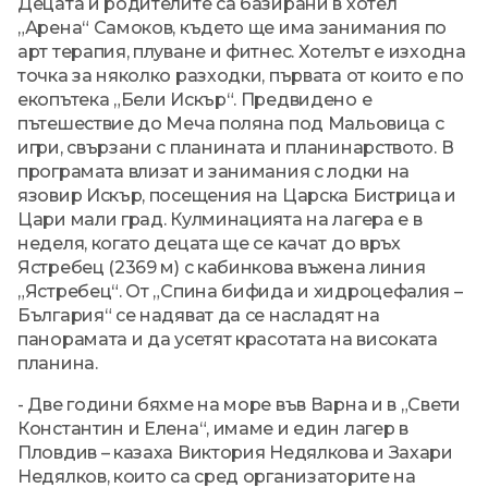
Децата и родителите са базирани в хотел
„Арена“ Самоков, където ще има занимания по
арт терапия, плуване и фитнес. Хотелът е изходна
точка за няколко разходки, първата от които е по
екопътека „Бели Искър“. Предвидено е
пътешествие до Меча поляна под Мальовица с
игри, свързани с планината и планинарството. В
програмата влизат и занимания с лодки на
язовир Искър, посещения на Царска Бистрица и
Цари мали град. Кулминацията на лагера е в
неделя, когато децата ще се качат до връх
Ястребец (2369 м) с кабинкова въжена линия
„Ястребец“. От „Спина бифида и хидроцефалия –
България“ се надяват да се насладят на
панорамата и да усетят красотата на високата
планина.
- Две години бяхме на море във Варна и в „Свети
Константин и Елена“, имаме и един лагер в
Пловдив – казаха Виктория Недялкова и Захари
Недялков, които са сред организаторите на