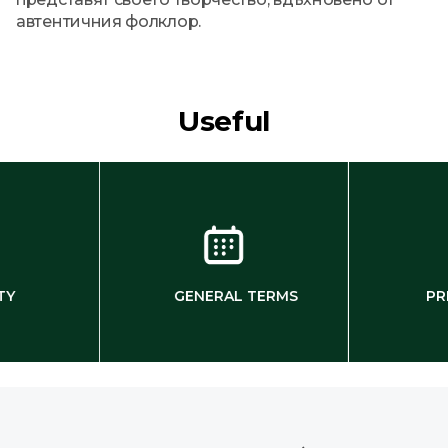
автентичния фолклор.
Useful
TY
GENERAL TERMS
PR