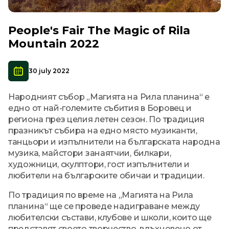
People's Fair The Magic of Rila
Mountain 2022
30 july 2022
Народният събор „Магията на Рила планина“ е
едно от най-големите събития в Боровец и
региона през целия летен сезон. По традиция
празникът събира на едно място музиканти,
танцьори и изпълнители на българската народна
музика, майстори занаятчии, билкари,
художници, скулптори, гост изпълнители и
любители на българските обичаи и традиции.
По традиция по време на „Магията на Рила
планина“ ще се проведе надиграване между
любителски състави, клубове и школи, които ще
представят своето творчество, вдъхновено от