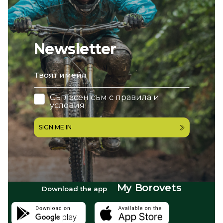
Newsletter
email
Съгласен съм с
правила и
условия
SIGN ME IN
My Borovets
Download the app