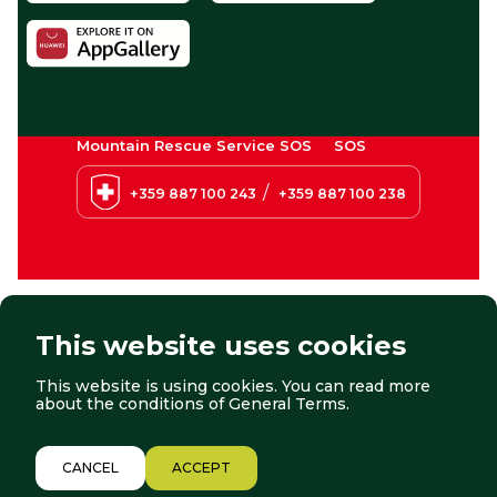
Mountain Rescue Service SOS
SOS
/
+359 887 100 243
+359 887 100 238
This website uses cookies
This website is using cookies. You can read more
© 2026 Borovets. All right reserved.
Website by:
StudioX
about the conditions of
General Terms
.
2/12
CANCEL
ACCEPT