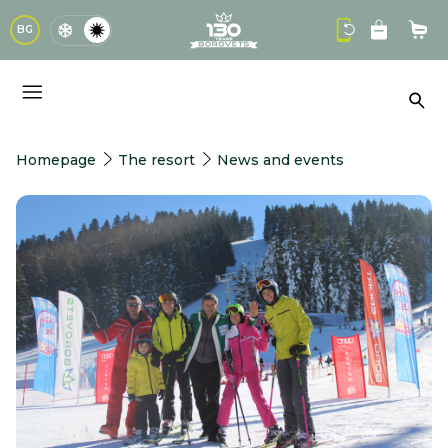
logo
BG
Sho
Sea
Homepage
The resort
News and events