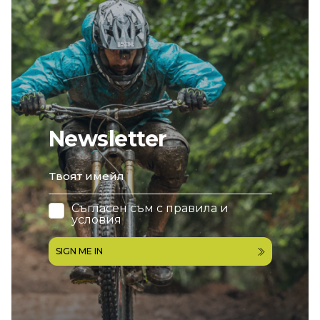
Newsletter
email
Съгласен съм с
правила и
условия
SIGN ME IN