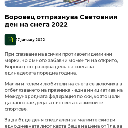
Боровец отпразнува Световния
ден на снега 2022
17 january 2022
При спазване на всички противоепидемични
мерки, но с много забавни моменти на открито,
Боровец отпразнува деня на снега за
единадесета поредна година.
Малки и големи любители на снега се включиха в
отбелязването на празника - една инициатива на
Международната федерация по ски, която цели
да запознае децата със света на зимните
спортове.
За да бъде деня специален за малките скиори
еднодневната лифт карта беше на цена от 1 лв. за