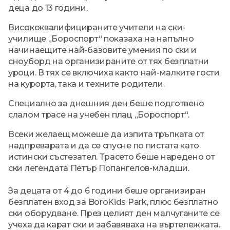
деца до 13 години.
Висококвалифицираните учители на ски-
училище „Бороспорт“ показаха на напълно
начинаещите най-базовите умения по ски и
сноуборд на организираните от тях безплатни
уроци. В тях се включиха както най-малките гости
на курорта, така и техните родители.
Специално за днешния ден беше подготвено
слалом трасе на учебен плац „Бороспорт“.
Всеки желаещ можеше да изпита тръпката от
надпреварата и да се спусне по пистата като
истински състезател. Трасето беше наредено от
ски легендата Петър Попангелов-младши.
За децата от 4 до 6 години беше организиран
безплатен вход за BoroKids Park, плюс безплатно
ски оборудване. През целият ден малчуганите се
учеха да карат ски и забавяваха на въртележката.