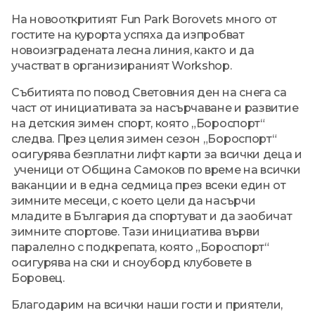
На новооткритият Fun Park Borovets много от
гостите на курорта успяха да изпробват
новоизградената лесна линия, както и да
участват в организираният Workshop.
Събитията по повод Световния ден на снега са
част от инициативата за насърчаване и развитие
на детския зимен спорт, която „Бороспорт“
следва. През целия зимен сезон „Бороспорт“
осигурява безплатни лифт карти за всички деца и
ученици от Община Самоков по време на всички
ваканции и в една седмица през всеки един от
зимните месеци, с което цели да насърчи
младите в България да спортуват и да заобичат
зимните спортове. Тази инициатива върви
паралелно с подкрепата, която „Бороспорт“
осигурява на ски и сноуборд клубовете в
Боровец.
Благодарим на всички наши гости и приятели,