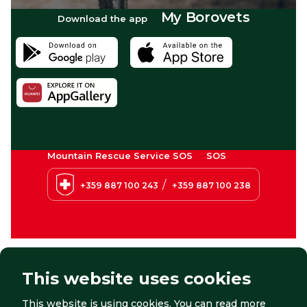
My Borovets
Download the app
Mountain Rescue Service SOS
SOS
/
+359 887 100 243
+359 887 100 238
This website uses cookies
This website is using cookies. You can read more
© 2026 Borovets. All right reserved.
Website by:
StudioX