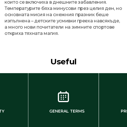
които се включиха в днешните забавления.
Температурите бяха минусови през целия ден, но
основната мисия на снежния празник беше
изпълнена – детските усмивки грееха навсякъде,
а много нови почитатели на зимните спортове
откриха тяхната магия.
Useful
TY
GENERAL TERMS
PR