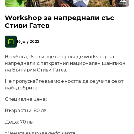
Workshop за напреднали със
Стиви Гатев
16 july 2022
В събота, 16 юли, ще се проведе workshop за
напреднали с петкратния национален шампион
на България Стиви Гатев.
Не пропускайте възможността да се учите се от
най-добрите!
Специална цена:
Възрастни: 80 лв.
Деца: 70 лв.
*
Цената включва лифт карта.