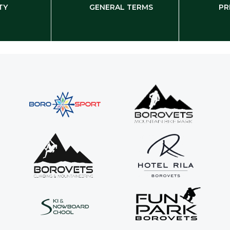
TY
GENERAL TERMS
PR