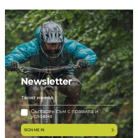
Newsletter
email
Съгласен съм с
правила и
условия
SIGN ME IN