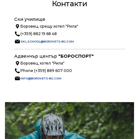
Контакти
Ски училище
Боровец, срещу хотел "Рила"
(+359) 882 19 68 48
SKI_SCHOOL@BOROVETS-BG.COM
Адвенчър център
"БОРОСПОРТ"
Боровец, хотел "Рила"
Phone (+359) 889 607 000
INFO@BOROVETS-BG.COM