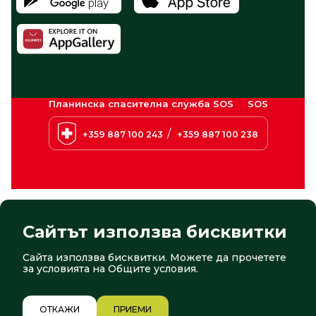
Планинска спасителна служба SOS
SOS
/
+359 887 100 243
+359 887 100 238
Сайтът използва бисквитки
Сайта използва бисквитки. Можете да прочетете
© 2026 Боровец. Всички права запазени
Сайт от:
СтудиоХ
за условията на
Общите условия
.
1/12
ОТКАЖИ
ПРИЕМИ