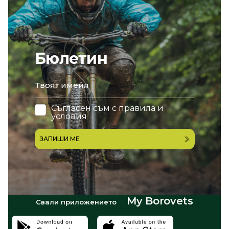
Бюлетин
email
Съгласен съм с
правила и
условия
ЗАПИШИ МЕ
My Borovets
Свали приложението