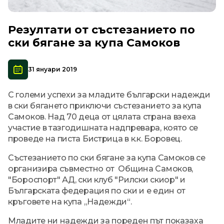
Резултати от състезанието по
ски бягане за купа Самоков
31 януари 2019
С големи успехи за младите български надежди
в ски бягането приключи състезанието за купа
Самоков. Над 70 деца от цялата страна взеха
участие в тазгодишната надпревара, която се
проведе на писта Бистрица в к.к. Боровец.
Състезанието по ски бягане за купа Самоков се
организира съвместно от Община Самоков,
"Бороспорт" АД, ски клуб "Рилски скиор" и
Българската федерация по ски и е един от
кръговете на купа „Надежди“.
Младите ни надежди за пореден път показаха