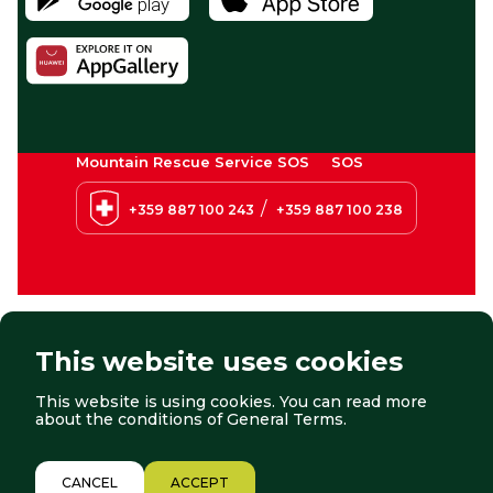
Mountain Rescue Service SOS
SOS
/
+359 887 100 243
+359 887 100 238
This website uses cookies
This website is using cookies. You can read more
© 2026 Borovets. All right reserved.
Website by:
StudioX
about the conditions of
General Terms
.
2/12
CANCEL
ACCEPT