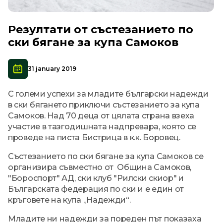
Резултати от състезанието по
ски бягане за купа Самоков
31 january 2019
С големи успехи за младите български надежди
в ски бягането приключи състезанието за купа
Самоков. Над 70 деца от цялата страна взеха
участие в тазгодишната надпревара, която се
проведе на писта Бистрица в к.к. Боровец.
Състезанието по ски бягане за купа Самоков се
организира съвместно от Община Самоков,
"Бороспорт" АД, ски клуб "Рилски скиор" и
Българската федерация по ски и е един от
кръговете на купа „Надежди“.
Младите ни надежди за пореден път показаха