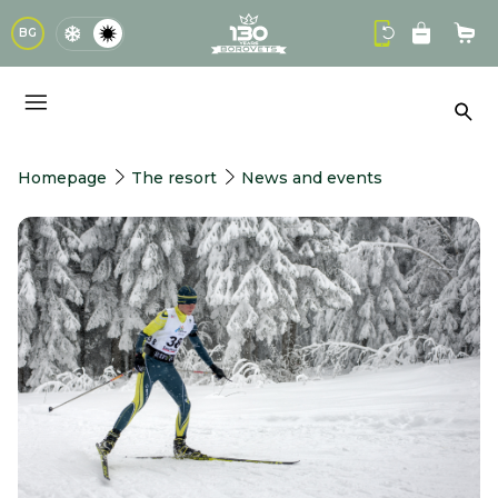
logo
BG
Sho
Sea
Homepage
The resort
News and events