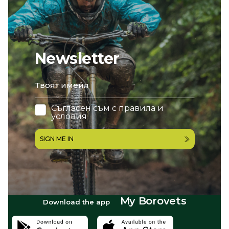
Newsletter
email
Съгласен съм с
правила и
условия
SIGN ME IN
My Borovets
Download the app