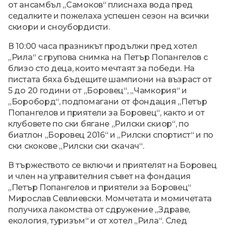
от ансамбъл „Самоков“ плиснаха вода пред
седалките и пожелаха успешен сезон на всички
скиори и сноубордисти.
В 10:00 часа празникът продължи пред хотел
„Рила“ с групова снимка на Петър Попангелов с
близо сто деца, които мечтаят за победи. На
пистата бяха бъдещите шампиони на възраст от
5 до 20 години от „Боровец“, „Чамкория“ и
„Бороборд“, подпомагани от фондация „Петър
Попангелов и приятели за Боровец“, както и от
клубовете по ски бягане „Рилски скиор“, по
биатлон „Боровец 2016“ и „Рилски спортист“ и по
ски скокове „Рилски ски скачач“.
В тържеството се включи и приятелят на Боровец
и член на управителния съвет на фондация
„Петър Попангелов и приятели за Боровец“
Мирослав Севлиевски. Момчетата и момичетата
получиха лакомства от сдружение „Здраве,
екология, туризъм“ и от хотел „Рила“. След