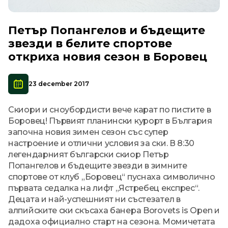
Петър Попангелов и бъдещите
звезди в белите спортове
откриха новия сезон в Боровец
23 december 2017
Скиори и сноубордисти вече карат по пистите в
Боровец! Първият планински курорт в България
започна новия зимен сезон със супер
настроение и отлични условия за ски. В 8:30
легендарният български скиор Петър
Попангелов и бъдещите звезди в зимните
спортове от клуб „Боровец“ пуснаха символично
първата седалка на лифт „Ястребец експрес“.
Децата и най-успешният ни състезател в
алпийските ски скъсаха банера Borovets is Open и
дадоха официално старт на сезона. Момичетата