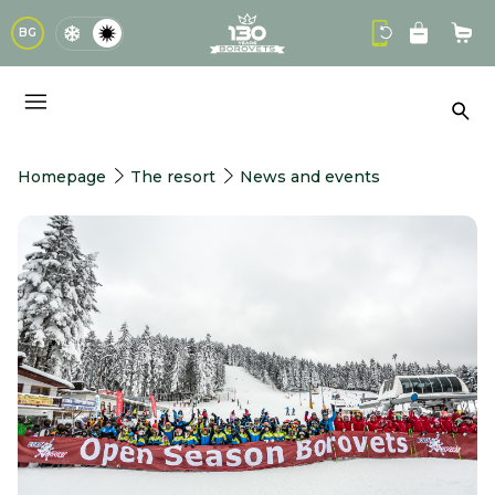
logo
BG
Sho
Sea
Homepage
The resort
News and events