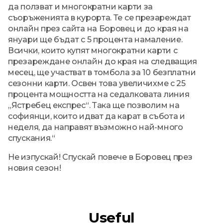
да ползват и многократни карти за
съоръженията в курорта. Те се презареждат
онлайн през сайта на Боровец и до края на
януари ще бъдат с 5 процента намаление.
Всички, които купят многократни карти с
презареждане онлайн до края на следващия
месец, ще участват в томбола за 10 безплатни
сезонни карти. Освен това увеличихме с 25
процента мощността на седалковата линия
„Ястребец експрес“. Така ще позволим на
софиянци, които идват да карат в събота и
неделя, да направят възможно най-много
спускания.“
Не изпускай! Спускай повече в Боровец през
новия сезон!
Useful