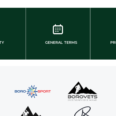
TY
GENERAL TERMS
PR