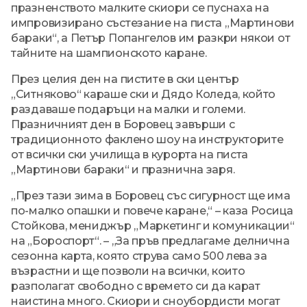
празненството малките скиори се пуснаха на
импровизирано състезание на писта „Мартинови
бараки“, а Петър Попангелов им разкри някои от
тайните на шампионското каране.
През целия ден на пистите в ски център
„Ситняково“ караше ски и Дядо Коледа, който
раздаваше подаръци на малки и големи.
Празничният ден в Боровец завърши с
традиционното факлено шоу на инструкторите
от всички ски училища в курорта на писта
„Мартинови бараки“ и празнична заря.
„През тази зима в Боровец със сигурност ще има
по-малко опашки и повече каране,“ – каза Росица
Стойкова, мениджър „Маркетинг и комуникации“
на „Бороспорт“. – „За пръв предлагаме делнична
сезонна карта, която струва само 500 лева за
възрастни и ще позволи на всички, които
разполагат свободно с времето си да карат
наистина много. Скиори и сноубордисти могат